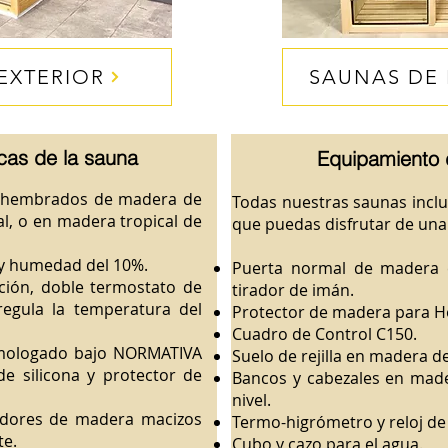
EXTERIOR
SAUNAS DE
icas de la sauna
Equipamiento 
hihembrados de madera de
Todas nuestras saunas inclu
l, o en madera tropical de
que puedas disfrutar de una
 y humedad del 10%.
Puerta normal de madera c
ión, doble termostato de
tirador de imán.
regula la temperatura del
Protector de madera para Ho
Cuadro de Control C150.
omologado bajo NORMATIVA
Suelo de rejilla en madera d
de silicona y protector de
Bancos y cabezales en made
nivel.
idores de madera macizos
Termo-higrómetro y reloj de
te.
Cubo y cazo para el agua.