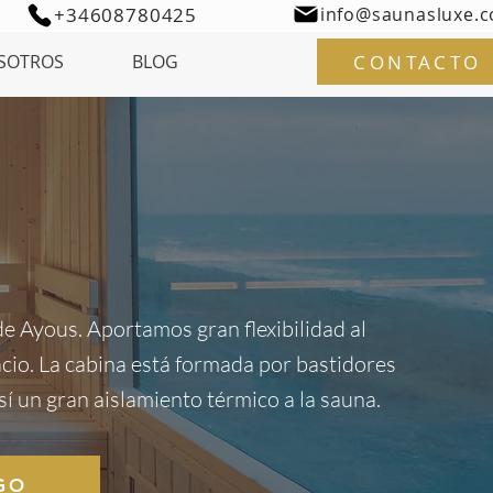
+34608780425
info@saunasluxe.
CONTACTO
SOTROS
BLOG
e Ayous. Aportamos gran flexibilidad al
acio. La cabina está formada por bastidores
í un gran aislamiento térmico a la sauna.
GO