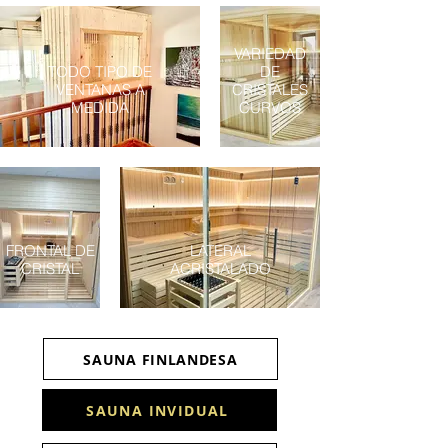
VARIEDAD
TODO TIPO DE
DE
VENTANAS A
CRISTALES
MEDIDA
CURVOS
FRONTAL DE
LATERAL
CRISTAL
ACRISTALADO
SAUNA FINLANDESA
SAUNA INVIDUAL